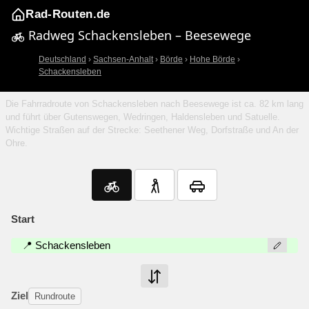
Rad-Routen.de
Radweg Schackensleben – Beesewege
Deutschland
›
Sachsen-Anhalt
›
Börde
›
Hohe Börde
›
Schackensleben
Die Fahrradroute von Schackensleben nach Beesewege ist ca. 82 km lang
und führt über Gutenswegen, Wedringen, Haldensleben und Satuelle.
Wichtige Straßen auf der Strecke: Seethener Weg, Dorfstraße und An der
Ohre.
Start
📍 Schackensleben
Ziel
Rundroute