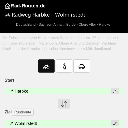
Rad-Routen.de
Radweg Harbke – Wolmirstedt
Deutschland
›
Sachsen-Anhalt
›
Börde
›
Obere Aller
›
Harbke
Die Fahrradroute von Harbke nach Wolmirstedt ist ca. 56 km lang und
führt über Morsleben, Marienborn, Obere Aller und Belsdorf. Wichtige
Straße auf der Strecke: nördlicher Serviceweg am Mittellandkanal.
Start
📍 Harbke
Ziel
Rundroute
📍 Wolmirstedt