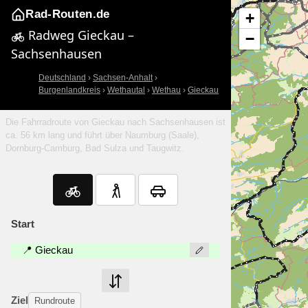
Rad-Routen.de
+
Radweg Gieckau –
−
Sachsenhausen
Deutschland
›
Sachsen-Anhalt
›
Burgenlandkreis
›
Wethautal
›
Wethau
›
Gieckau
Die Fahrradroute von Gieckau nach Sachsenhausen ist
ca. 56 km lang und führt über Naumburg (Saale),
Dornburg-Camburg, Bad Sulza und Taugwitz.
Start
📍 Gieckau
Ziel
Rundroute