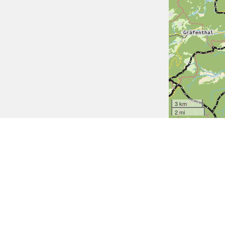
3 km
2 mi