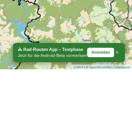
🚴 Rad-Routen App – Testphase
×
Anmelden
Jetzt für die Android-Beta vormerken!
Leaflet
| ©
OpenStreetMap
|
Impressum