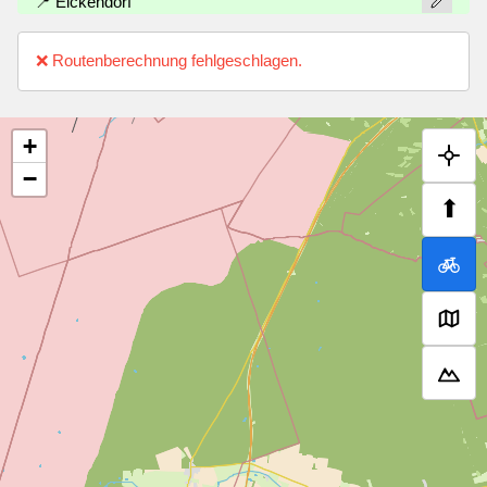
📍 Eickendorf
❌ Routenberechnung fehlgeschlagen.
+
−
⬆