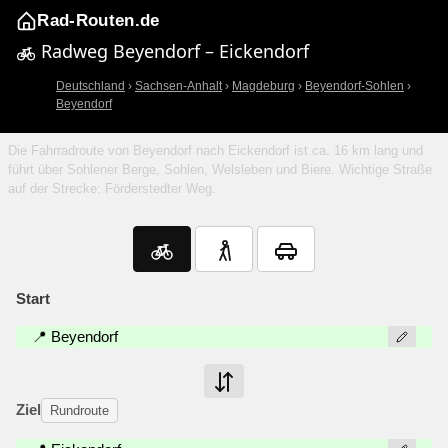
Rad-Routen.de
Radweg Beyendorf – Eickendorf
Deutschland
›
Sachsen-Anhalt
›
Magdeburg
›
Beyendorf-Sohlen
›
Beyendorf
Die Fahrradroute von Beyendorf nach Eickendorf ist ca. 16 km lang und
führt über Sohlener Berge, Sohlen, Welsleben und Biere. Wichtige Straße
auf der Strecke: Förderstedter Weg.
Start
📍 Beyendorf
Ziel
Rundroute