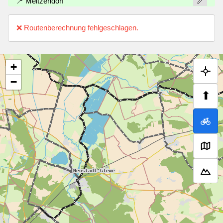
📍 Meitzendorf
❌ Routenberechnung fehlgeschlagen.
+
−
⬆