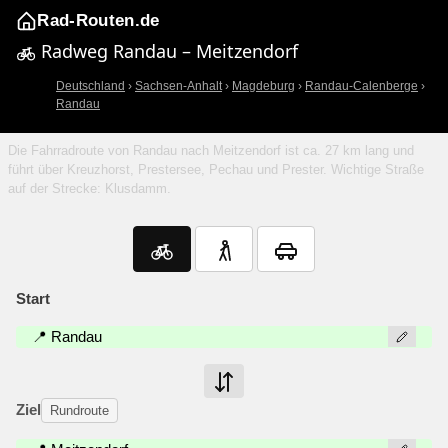
Rad-Routen.de
Radweg Randau – Meitzendorf
Deutschland
›
Sachsen-Anhalt
›
Magdeburg
›
Randau-Calenberge
›
Randau
Die Fahrradroute von Randau nach Meitzendorf ist ca. 27 km lang und
führt über Kreuzhorst, Prestersee, Pechau und Prester. Wichtige Straße
auf der Strecke: Klusdamm.
Start
📍 Randau
Ziel
Rundroute