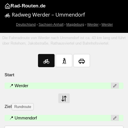
Rad-Routen.de
Radweg Werder – Ummendorf
Deutschland
›
Sachsen-Anhalt
›
Magdeburg
›
Werder
›
Werder
Die Fahrradroute von Werder nach Ummendorf ist ca. 43 km lang und führt
über Rotehorn, Jakobstraße, Rathausviertel und Bahnhofsviertel.
Start
📍 Werder
Ziel
Rundroute
📍 Ummendorf