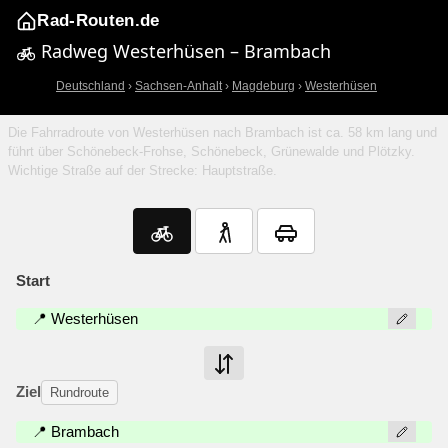
Rad-Routen.de
Radweg Westerhüsen – Brambach
Deutschland
›
Sachsen-Anhalt
›
Magdeburg
›
Westerhüsen
Die Fahrradroute von Westerhüsen nach Brambach ist ca. 58 km lang und
führt über Schönebeck-Frohse, Schönebeck, Grünewalde und Plötzky.
Wichtige Straße auf der Strecke: Hauptstraße.
Start
📍 Westerhüsen
Ziel
Rundroute
📍 Brambach