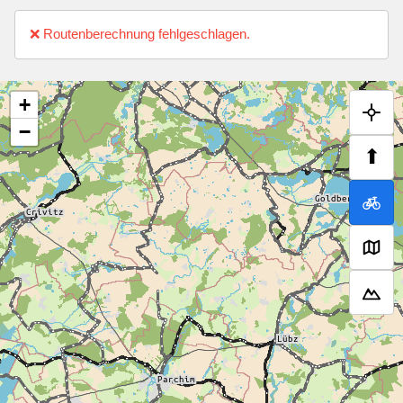
❌ Routenberechnung fehlgeschlagen.
+
−
⬆