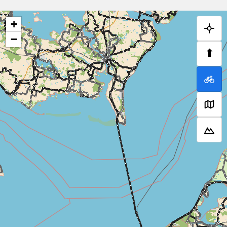
+
−
⬆