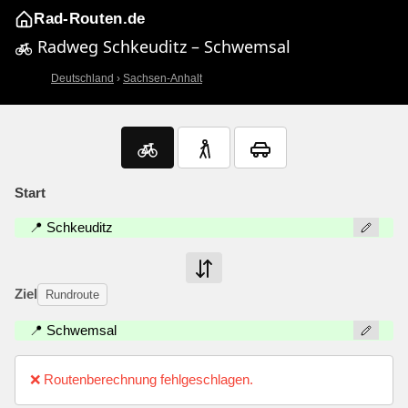
Rad-Routen.de
Radweg Schkeuditz – Schwemsal
Deutschland
›
Sachsen-Anhalt
Start
📍 Schkeuditz
Ziel
Rundroute
📍 Schwemsal
❌ Routenberechnung fehlgeschlagen.