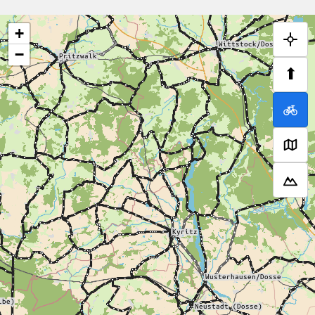
+
−
⬆