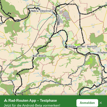
🚴 Rad-Routen App – Testphase
×
Anmelden
Jetzt für die Android-Beta vormerken!