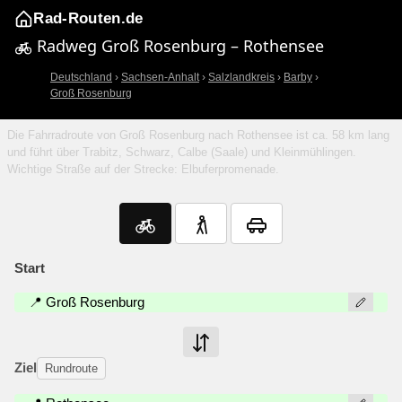
Rad-Routen.de
Radweg Groß Rosenburg – Rothensee
Deutschland
›
Sachsen-Anhalt
›
Salzlandkreis
›
Barby
›
Groß Rosenburg
Die Fahrradroute von Groß Rosenburg nach Rothensee ist ca. 58 km lang
und führt über Trabitz, Schwarz, Calbe (Saale) und Kleinmühlingen.
Wichtige Straße auf der Strecke: Elbuferpromenade.
Start
📍 Groß Rosenburg
Ziel
Rundroute