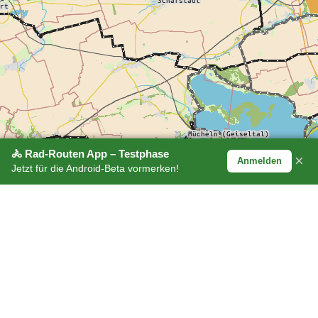
🚴 Rad-Routen App – Testphase
×
Anmelden
Jetzt für die Android-Beta vormerken!