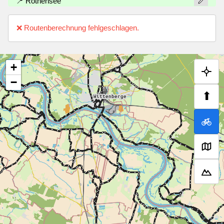
📍 Rothensee
❌ Routenberechnung fehlgeschlagen.
+
−
⬆