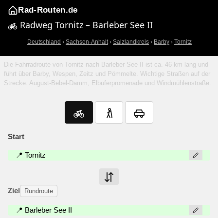
Rad-Routen.de
Radweg Tornitz – Barleber See II
Deutschland
›
Sachsen-Anhalt
›
Salzlandkreis
›
Barby
›
Tornitz
Die Fahrradroute von Tornitz nach Barleber See II ist ca. 46 km lang und
führt über Barby, Wespen, Zeitz und Pömmelte. Wichtige Straßen auf der
Strecke: August-Bebel-Damm, Elbuferpromenade und Windmühlenstraße.
Start
📍 Tornitz
Ziel
Rundroute
📍 Barleber See II