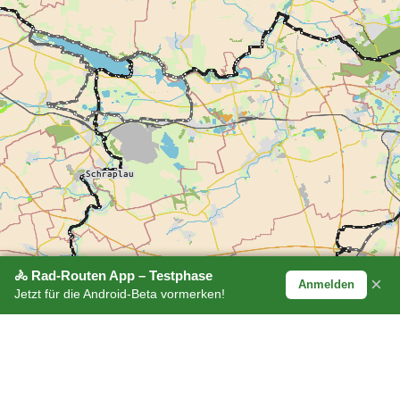
🚴 Rad-Routen App – Testphase
×
Anmelden
Jetzt für die Android-Beta vormerken!