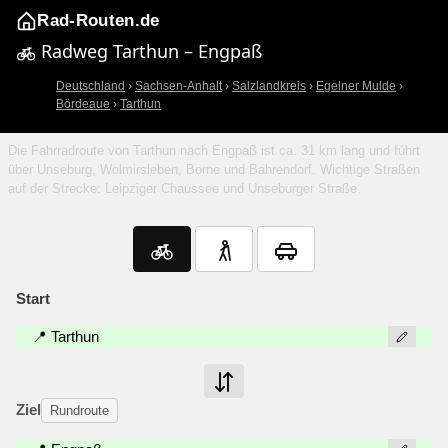
Rad-Routen.de
Radweg Tarthun – Engpaß
Deutschland
›
Sachsen-Anhalt
›
Salzlandkreis
›
Egelner Mulde
›
Bördeaue
›
Tarthun
Die Fahrradroute von Tarthun nach Engpaß ist ca. 31 km lang und führt
über Unseburg, Wolmirsleben, Borne und Bahrendorf. Wichtige Straßen
auf der Strecke: Leipziger Chaussee und Unseburger Straße.
Start
📍 Tarthun
Ziel
Rundroute