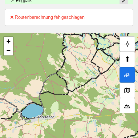
📍 Engpaß
❌ Routenberechnung fehlgeschlagen.
+
−
⬆