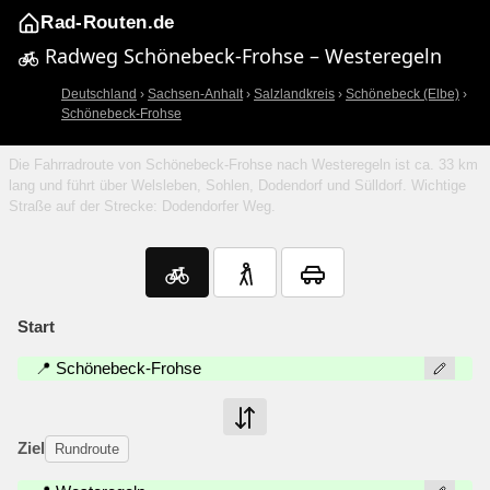
Rad-Routen.de
Radweg Schönebeck-Frohse – Westeregeln
Deutschland
›
Sachsen-Anhalt
›
Salzlandkreis
›
Schönebeck (Elbe)
›
Schönebeck-Frohse
Die Fahrradroute von Schönebeck-Frohse nach Westeregeln ist ca. 33 km
lang und führt über Welsleben, Sohlen, Dodendorf und Sülldorf. Wichtige
Straße auf der Strecke: Dodendorfer Weg.
Start
📍 Schönebeck-Frohse
Ziel
Rundroute