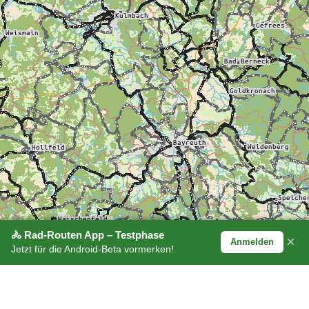
🚴 Rad-Routen App – Testphase
×
Anmelden
Jetzt für die Android-Beta vormerken!