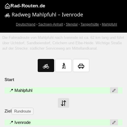
Rad-Routen.de
Radweg Mahlpfuhl – Ivenrode
Deutschland
›
Sachsen-Anhalt
›
Stendal
›
Tangerhütte
›
Mahlpfuhl
Die Fahrradroute von Mahlpfuhl nach Ivenrode ist ca. 62 km lang und führt
über Uchtdorf, Sandbeiendorf, Cröchern und Elbe-Heide. Wichtige Straße
auf der Strecke: südlicher Serviceweg am Mittellandkanal.
Start
📍 Mahlpfuhl
Ziel
Rundroute
📍 Ivenrode