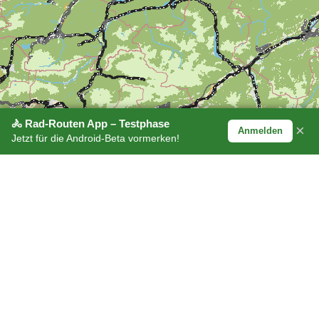
🚴 Rad-Routen App – Testphase
×
Anmelden
Jetzt für die Android-Beta vormerken!