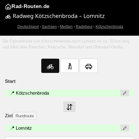
Rad-Routen.de
Radweg Kötzschenbroda – Lomnitz
Deutschland
›
Sachsen
›
Meißen
›
Radebeul
›
Kötzschenbroda
Die Fahrradroute von Kötzschenbroda nach Lomnitz ist ca. 31 km lang
und führt über Pieschen, Klotzsche, Weixdorf und Ottendorf-Okrilla.
Start
📍 Kötzschenbroda
Ziel
Rundroute
📍 Lomnitz