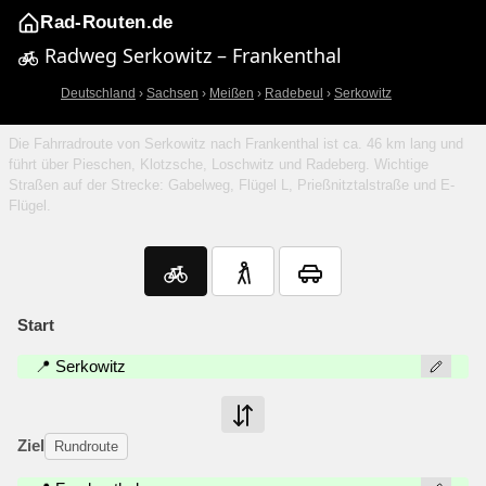
Rad-Routen.de
Radweg Serkowitz – Frankenthal
Deutschland
›
Sachsen
›
Meißen
›
Radebeul
›
Serkowitz
Die Fahrradroute von Serkowitz nach Frankenthal ist ca. 46 km lang und
führt über Pieschen, Klotzsche, Loschwitz und Radeberg. Wichtige
Straßen auf der Strecke: Gabelweg, Flügel L, Prießnitztalstraße und E-
Flügel.
Start
📍 Serkowitz
Ziel
Rundroute