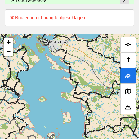
📍 Raa-Besenbek
❌ Routenberechnung fehlgeschlagen.
+
−
⬆