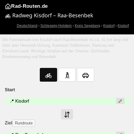
Rad-Routen.de
Radweg Kisdorf – Raa-Besenbek
Deutschland
›
Schleswig-Holstein
›
Kreis Segeberg
›
Kisdorf
›
Kisdorf
Die Fahrradroute von Kisdorf nach Raa-Besenbek ist ca. 41 km lang und
führt über Henstedt-Ulzburg, Auenland Südholstein, Rantzau und
Elmshorn-Land. Wichtige Straßen auf der Strecke: Dorfstraße,
Bredenmoorweg und Besenbek.
Start
📍 Kisdorf
Ziel
Rundroute