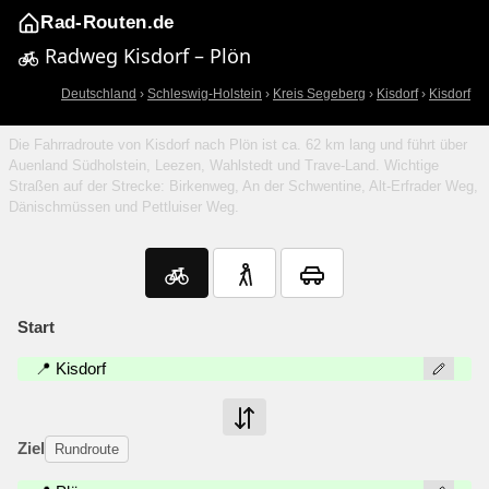
Rad-Routen.de
Radweg Kisdorf – Plön
Deutschland
›
Schleswig-Holstein
›
Kreis Segeberg
›
Kisdorf
›
Kisdorf
Die Fahrradroute von Kisdorf nach Plön ist ca. 62 km lang und führt über
Auenland Südholstein, Leezen, Wahlstedt und Trave-Land. Wichtige
Straßen auf der Strecke: Birkenweg, An der Schwentine, Alt-Erfrader Weg,
Dänischmüssen und Pettluiser Weg.
Start
📍 Kisdorf
Ziel
Rundroute