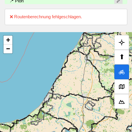
📍 Plön
❌ Routenberechnung fehlgeschlagen.
+
−
⬆