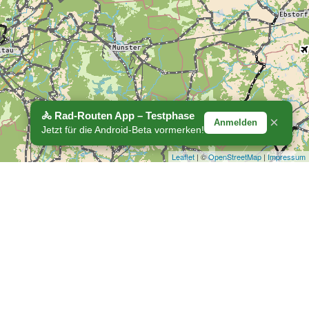
🚴 Rad-Routen App – Testphase
×
Anmelden
Jetzt für die Android-Beta vormerken!
Leaflet
| ©
OpenStreetMap
|
Impressum