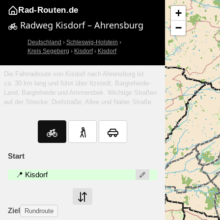
Rad-Routen.de
+
Radweg Kisdorf – Ahrensburg
−
Deutschland
›
Schleswig-Holstein
›
Kreis Segeberg
›
Kisdorf
›
Kisdorf
Die Fahrradroute von Kisdorf nach Ahrensburg ist
ca. 30 km lang und führt über Itzstedt, Bargteheide-
Land, Bargteheide und Ammersbek. Wichtige Straßen
auf der Strecke: Dorfstraße, Allee und Naher Straße.
Start
📍 Kisdorf
Ziel
Rundroute