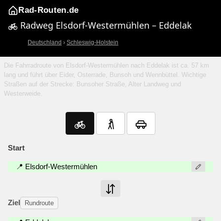
Rad-Routen.de
Radweg Elsdorf-Westermühlen – Eddelak
Deutschland
›
Schleswig-Holstein
Die Fahrradroute von Elsdorf-Westermühlen nach Eddelak ist ca. 57 km
lang und führt über Eider, Osterrade, Bunsoh und Wennbüttel. Wichtige
Straßen auf der Strecke: Bunsoher Straße, Alter Landweg und
Westerweide.
Start
📍 Elsdorf-Westermühlen
Ziel
Rundroute