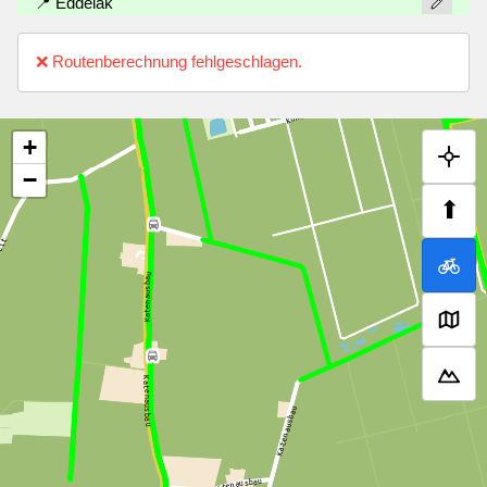
📍 Eddelak
❌ Routenberechnung fehlgeschlagen.
+
−
⬆