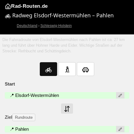
Rad-Routen.de
Radweg Elsdorf-Westermühlen – Pahlen
Deutschland
›
Schleswig-Holstein
Die Fahrradroute von Elsdorf-Westermühlen nach Pahlen ist ca. 27 km
lang und führt über Hohner Harde und Eider. Wichtige Straßen auf der
Strecke: Rethbucht und Schüttingdeich.
Start
📍 Elsdorf-Westermühlen
Ziel
Rundroute
📍 Pahlen