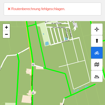
❌ Routenberechnung fehlgeschlagen.
+
−
⬆