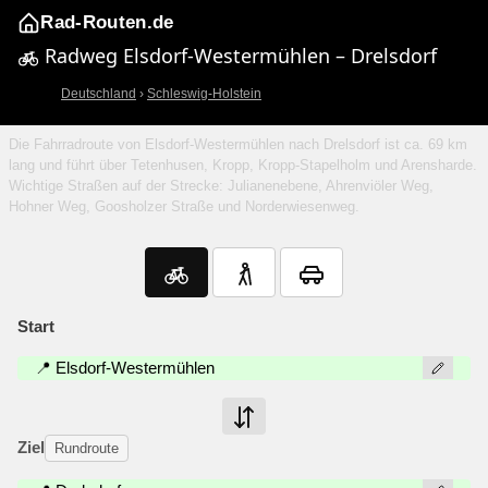
Rad-Routen.de
Radweg Elsdorf-Westermühlen – Drelsdorf
Deutschland
›
Schleswig-Holstein
Die Fahrradroute von Elsdorf-Westermühlen nach Drelsdorf ist ca. 69 km
lang und führt über Tetenhusen, Kropp, Kropp-Stapelholm und Arensharde.
Wichtige Straßen auf der Strecke: Julianenebene, Ahrenviöler Weg,
Hohner Weg, Goosholzer Straße und Norderwiesenweg.
Start
📍 Elsdorf-Westermühlen
Ziel
Rundroute