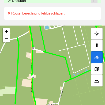
📍 Drelsdorf
❌ Routenberechnung fehlgeschlagen.
+
−
⬆