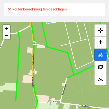
❌ Routenberechnung fehlgeschlagen.
+
−
⬆