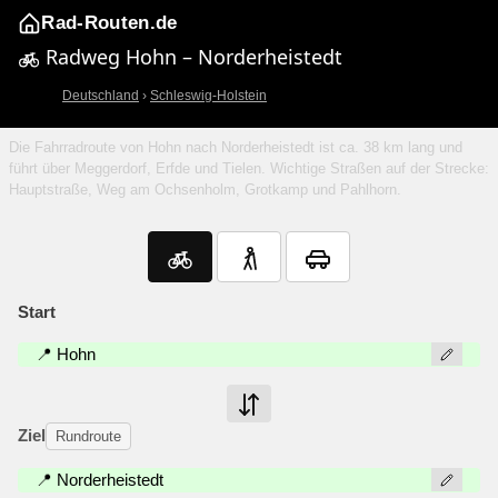
Rad-Routen.de
Radweg Hohn – Norderheistedt
Deutschland
›
Schleswig-Holstein
Die Fahrradroute von Hohn nach Norderheistedt ist ca. 38 km lang und
führt über Meggerdorf, Erfde und Tielen. Wichtige Straßen auf der Strecke:
Hauptstraße, Weg am Ochsenholm, Grotkamp und Pahlhorn.
Start
📍 Hohn
Ziel
Rundroute
📍 Norderheistedt