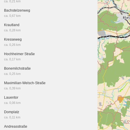
ca. 0,21 km
Bachstelzenweg
ca. 0,67 km
Krautland
ca. 0,28 km
Kresseweg
ca. 0,26 km
Hochheimer Straße
ca. 0,17 km
Bonemilchstraße
ca. 0,25 km
Maximilian-Welsch-Straße
ca. 0,39 km
Lauentor
ca. 0,06 km
Domplatz
ca. 0,11 km
Andreasstraße