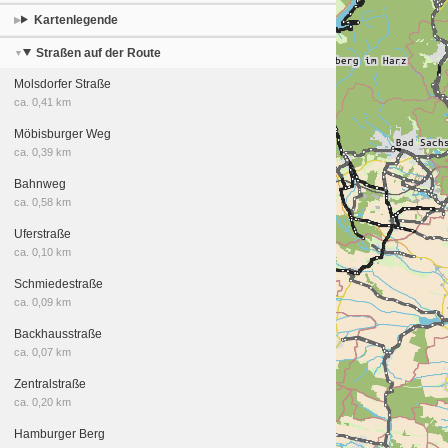
Kartenlegende
Straßen auf der Route
Molsdorfer Straße
ca. 0,41 km
Möbisburger Weg
ca. 0,39 km
Bahnweg
ca. 0,58 km
Uferstraße
ca. 0,10 km
Schmiedestraße
ca. 0,09 km
Backhausstraße
ca. 0,07 km
Zentralstraße
ca. 0,20 km
Hamburger Berg