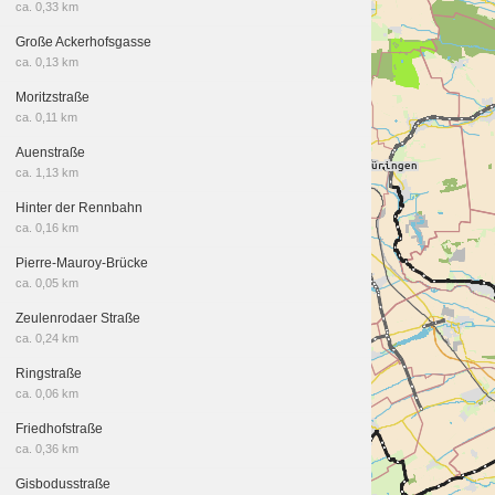
ca. 0,33 km
Große Ackerhofsgasse
ca. 0,13 km
Moritzstraße
ca. 0,11 km
Auenstraße
ca. 1,13 km
Hinter der Rennbahn
ca. 0,16 km
Pierre-Mauroy-Brücke
ca. 0,05 km
Zeulenrodaer Straße
ca. 0,24 km
Ringstraße
ca. 0,06 km
Friedhofstraße
ca. 0,36 km
Gisbodusstraße