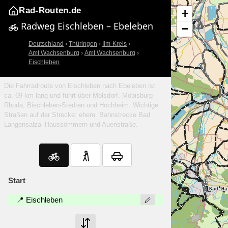
Rad-Routen.de
+
Radweg Eischleben – Ebeleben
−
Deutschland
›
Thüringen
›
Ilm-Kreis
›
Amt Wachsenburg
›
Amt Wachsenburg
›
Eischleben
Die Fahrradroute von Eischleben nach Ebeleben ist
ca. 69 km lang und führt über Molsdorf, Möbisburg-
Rhoda, Bischleben-Stedten und Hochheim. Wichtige
Straßen auf der Strecke: ehem. Bahnstrecke Bad
Langensalza–Haussömmern und Auenstraße.
Start
📍 Eischleben