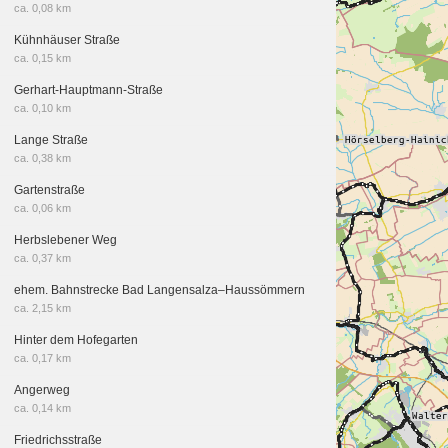
ca. 0,08 km
Kühnhäuser Straße
ca. 0,15 km
Gerhart-Hauptmann-Straße
ca. 0,10 km
Lange Straße
ca. 0,38 km
Gartenstraße
ca. 0,06 km
Herbslebener Weg
ca. 0,37 km
ehem. Bahnstrecke Bad Langensalza–Haussömmern
ca. 2,15 km
Hinter dem Hofegarten
ca. 0,17 km
Angerweg
ca. 0,14 km
Friedrichsstraße