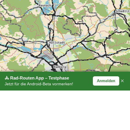
🚴 Rad-Routen App – Testphase
×
Anmelden
Jetzt für die Android-Beta vormerken!