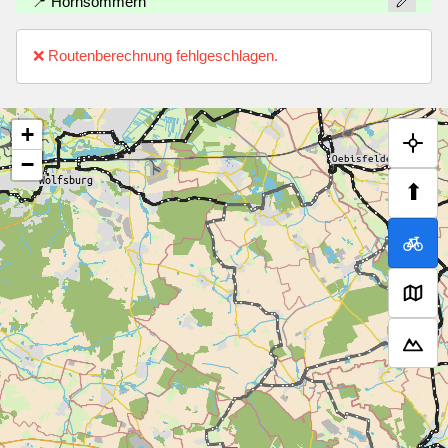
📍 Hornsömmern
❌ Routenberechnung fehlgeschlagen.
+
−
⬆