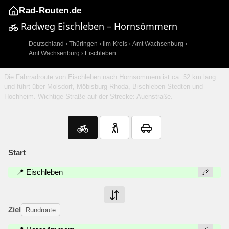
Rad-Routen.de
Radweg Eischleben – Hornsömmern
Deutschland
›
Thüringen
›
Ilm-Kreis
›
Amt Wachsenburg
›
Amt Wachsenburg
›
Eischleben
Die Fahrradroute von Eischleben nach Hornsömmern ist ca. 52 km lang
und führt über Molsdorf, Möbisburg-Rhoda, Bischleben-Stedten und
Hochheim. Wichtige Straße auf der Strecke: Auenstraße.
Start
📍 Eischleben
Ziel
Rundroute