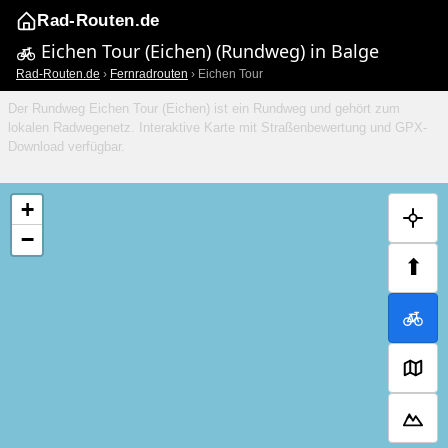
Rad-Routen.de
Eichen Tour (Eichen) (Rundweg) in Balge
Rad-Routen.de
›
Fernradrouten
› Eichen Tour
Der Rundweg Eichen Tour (Eichen) ist ein Rundweg und gehört zum
lokalen Radwegenetz. Interaktive Karte mit Straßenbewertung und GPX-
Download verfügbar.
+
−
⬆