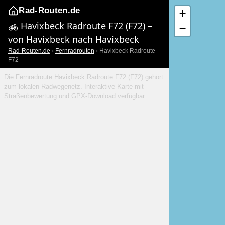
Rad-Routen.de
+
Havixbeck Radroute F72 (F72) –
−
von Havixbeck nach Havixbeck
Rad-Routen.de
›
Fernradrouten
› Havixbeck Radroute
F72
Die Fernradroute Havixbeck Radroute F72 (F72) gehört
zum lokalen Radwegenetz. Interaktive Karte mit
Straßenbewertung und GPX-Download verfügbar.