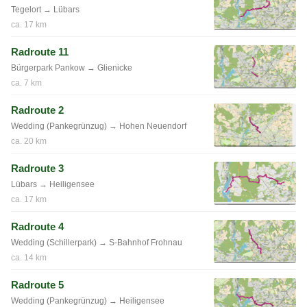
Tegelort → Lübars
ca. 17 km
Radroute 11
Bürgerpark Pankow → Glienicke
ca. 7 km
Radroute 2
Wedding (Pankegrünzug) → Hohen Neuendorf
ca. 20 km
Radroute 3
Lübars → Heiligensee
ca. 17 km
Radroute 4
Wedding (Schillerpark) → S-Bahnhof Frohnau
ca. 14 km
Radroute 5
Wedding (Pankegrünzug) → Heiligensee