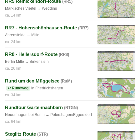
RR5 Reinickendorf-Route
(RR5)
Märkisches Viertel → Wedding
ca. 14 km
RR7 - Hohenschönhausen-Route
(RR7)
Ahrensfelde → Mitte
ca. 24 km
RR8 - Hellersdorf-Route
(RR8)
Berlin Mitte → Birkenstein
ca. 26 km
Rund um den Müggelsee
(RuM)
↩ Rundweg
in Friedrichshagen
ca. 34 km
Rundtour Gartennachbarn
(RTGN)
Neuenhagen bei Berlin → Petershagen/Eggersdorf
ca. 64 km
Steglitz Route
(STR)