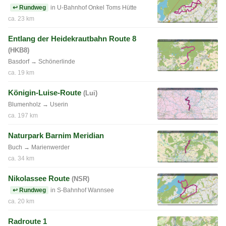
↩ Rundweg
in U-Bahnhof Onkel Toms Hütte
ca. 23 km
Entlang der Heidekrautbahn Route 8
(HKB8)
Basdorf → Schönerlinde
ca. 19 km
Königin-Luise-Route
(Lui)
Blumenholz → Userin
ca. 197 km
Naturpark Barnim Meridian
Buch → Marienwerder
ca. 34 km
Nikolassee Route
(NSR)
↩ Rundweg
in S-Bahnhof Wannsee
ca. 20 km
Radroute 1