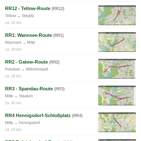
RR12 - Teltow-Route
(RR12)
Teltow → Steglitz
ca. 16 km
RR1: Wannsee-Route
(RR1)
Wannsee → Mitte
ca. 39 km
RR2 - Gatow-Route
(RR2)
Potsdam → Wilhelmstadt
ca. 38 km
RR3 - Spandau-Route
(RR3)
Mitte → Staaken
ca. 40 km
RR4 Hennigsdorf-Schloßplatz
(RR4)
Mitte → Hennigsdorf
ca. 24 km