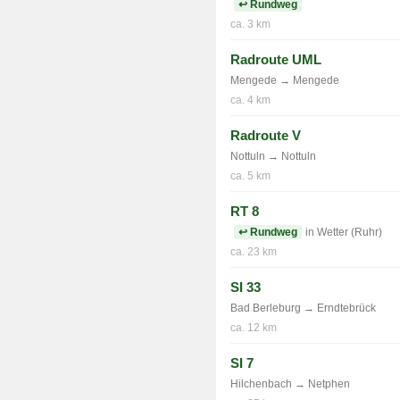
↩ Rundweg
ca. 3 km
Radroute UML
Mengede → Mengede
ca. 4 km
Radroute V
Nottuln → Nottuln
ca. 5 km
RT 8
↩ Rundweg
in Wetter (Ruhr)
ca. 23 km
SI 33
Bad Berleburg → Erndtebrück
ca. 12 km
SI 7
Hilchenbach → Netphen