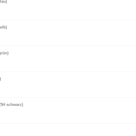
lau)
elb)
grün)
)
(5H schwarz)