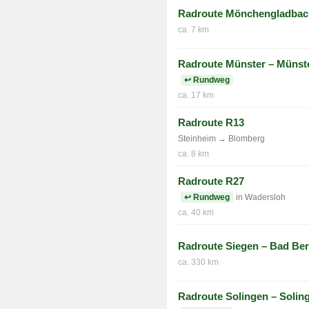
Radroute Mönchengladbac
ca. 7 km
Radroute Münster – Münst
↩ Rundweg
ca. 17 km
Radroute R13
Steinheim → Blomberg
ca. 8 km
Radroute R27
↩ Rundweg
in Wadersloh
ca. 40 km
Radroute Siegen – Bad Ber
ca. 330 km
Radroute Solingen – Solin