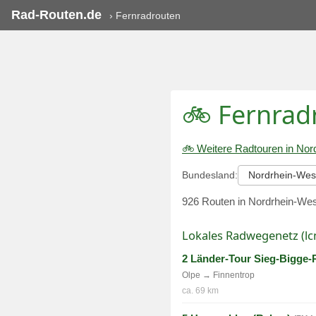
Rad-Routen.de
›
Fernradrouten
🚲 Fernrad
🚲 Weitere Radtouren in Nor
Bundesland:
926 Routen in Nordrhein-Wes
Lokales Radwegenetz (lc
2 Länder-Tour Sieg-Bigge
Olpe → Finnentrop
ca. 69 km