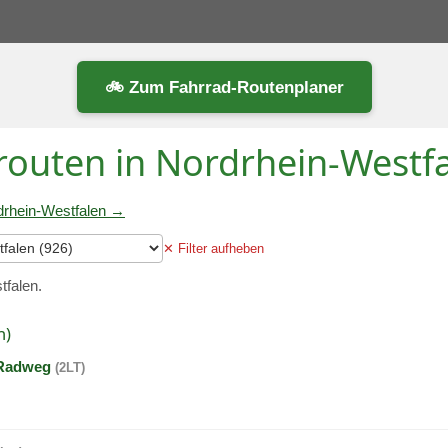
🚲 Zum Fahrrad-Routenplaner
routen in Nordrhein-Westf
drhein-Westfalen →
✕ Filter aufheben
tfalen.
n)
-Radweg
(2LT)