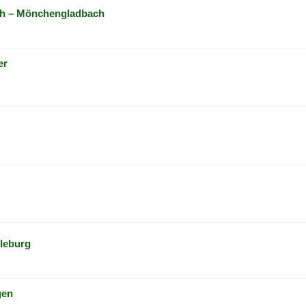
h – Mönchengladbach
er
leburg
gen