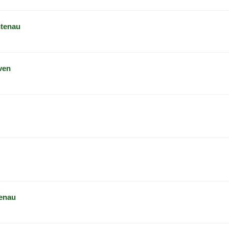
htenau
ven
tenau