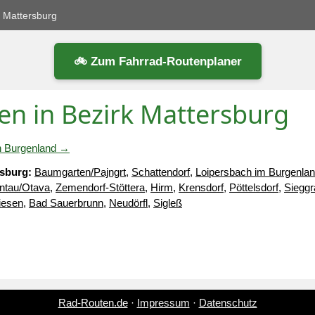
k Mattersburg
🚲 Zum Fahrrad-Routenplaner
en in Bezirk Mattersburg
 in Burgenland →
rsburg:
Baumgarten/Pajngrt
,
Schattendorf
,
Loipersbach im Burgenla
ntau/Otava
,
Zemendorf-Stöttera
,
Hirm
,
Krensdorf
,
Pöttelsdorf
,
Siegg
iesen
,
Bad Sauerbrunn
,
Neudörfl
,
Sigleß
Rad-Routen.de
·
Impressum
·
Datenschutz