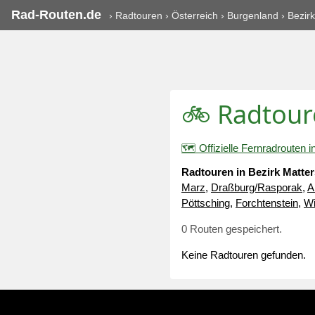
Rad-Routen.de
›
Radtouren
›
Österreich
›
Burgenland
›
Bezir
🚲 Radtour
🗺️ Offizielle Fernradrouten
Radtouren in Bezirk Matte
Marz
,
Draßburg/Rasporak
,
A
Pöttsching
,
Forchtenstein
,
W
0 Routen gespeichert.
Keine Radtouren gefunden.