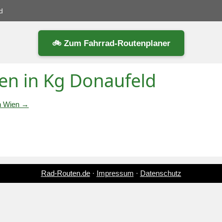
d
🚲 Zum Fahrrad-Routenplaner
en in Kg Donaufeld
in Wien →
Rad-Routen.de
·
Impressum
·
Datenschutz