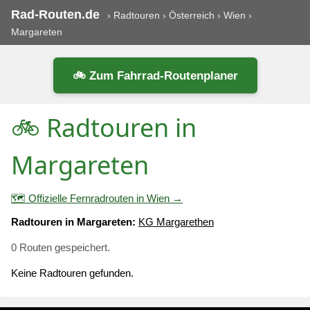
Rad-Routen.de
›
Radtouren
›
Österreich
›
Wien
›
Margareten
🚲 Zum Fahrrad-Routenplaner
🚲 Radtouren in
Margareten
🗺️ Offizielle Fernradrouten in Wien →
Radtouren in Margareten:
KG Margarethen
0 Routen gespeichert.
Keine Radtouren gefunden.