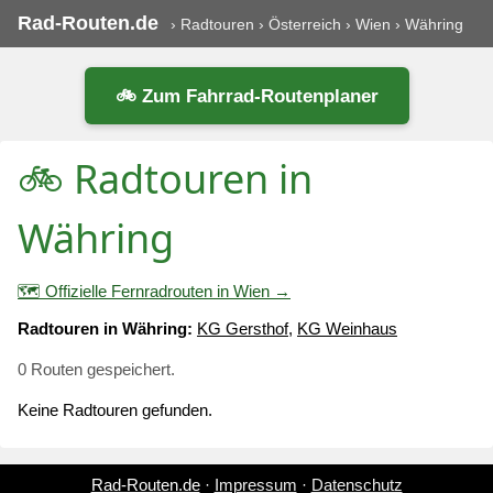
Rad-Routen.de
›
Radtouren
›
Österreich
›
Wien
›
Währing
🚲 Zum Fahrrad-Routenplaner
🚲 Radtouren in
Währing
🗺️ Offizielle Fernradrouten in Wien →
Radtouren in Währing:
KG Gersthof
,
KG Weinhaus
0 Routen gespeichert.
Keine Radtouren gefunden.
Rad-Routen.de
·
Impressum
·
Datenschutz