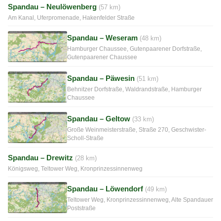
Spandau – Neulöwenberg
(57 km)
Am Kanal, Uferpromenade, Hakenfelder Straße
Spandau – Weseram
(48 km)
Hamburger Chaussee, Gutenpaarener Dorfstraße,
Gutenpaarener Chaussee
Spandau – Päwesin
(51 km)
Behnitzer Dorfstraße, Waldrandstraße, Hamburger
Chaussee
Spandau – Geltow
(33 km)
Große Weinmeisterstraße, Straße 270, Geschwister-
Scholl-Straße
Spandau – Drewitz
(28 km)
Königsweg, Teltower Weg, Kronprinzessinnenweg
Spandau – Löwendorf
(49 km)
Teltower Weg, Kronprinzessinnenweg, Alte Spandauer
Poststraße