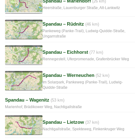
Spandau – Mariendorf
(26 km)
Heerstraße, Lauenburger Straße, Alt-Lankwitz
Spandau – Rüdnitz
(46 km)
Pankeweg (Panke-Trail), Ludwig-Quidde-Straße,
Ungarnstraße
Spandau – Eichhorst
(77 km)
Rennegestell, Uferpromenade, Grafenbrücker Weg
Spandau – Werneuchen
(52 km)
Im Solarpark, Pankeweg (Panke-Trail), Ludwig-
Quidde-Straße
Spandau – Wagenitz
(53 km)
Marienhof, Brädikower Weg, Nachtigallstraße
Spandau – Lietzow
(37 km)
Nachtigallstraße, Spekteweg, Finkenkruger Weg