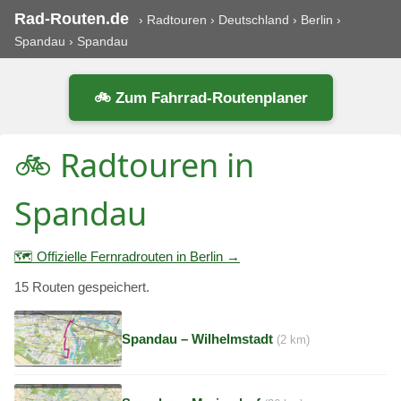
Rad-Routen.de
›
Radtouren
›
Deutschland
›
Berlin
›
Spandau
›
Spandau
🚲 Zum Fahrrad-Routenplaner
🚲 Radtouren in
Spandau
🗺️ Offizielle Fernradrouten in Berlin →
15 Routen gespeichert.
Spandau – Wilhelmstadt
(2 km)