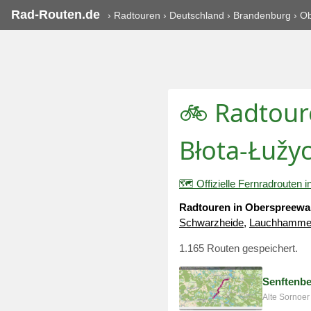
Rad-Routen.de
›
Radtouren
›
Deutschland
›
Brandenburg
›
Ob
🚲 Radtour
Błota-Łužy
🗺️ Offizielle Fernradrouten
Radtouren in Oberspreewal
Schwarzheide
,
Lauchhamme
1.165 Routen gespeichert.
Senftenbe
Alte Sornoer