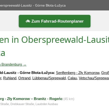
erspreewald-Lausitz - Górne Błota-Łužyca
🚲 Zum Fahrrad-Routenplaner
en in Oberspreewald-Lausit
ca
 in Brandenburg →
d-Lausitz - Górne Błota-Łužyca:
Senftenberg - Zły Komorow
,
Groß
r
,
Ruhland
,
Ortrand
,
Lübbenau/Spreewald
,
Calau
,
Vetschau/Spreewa
rg - Zły Komorow – Branitz - Rogeńc
(45 km)
 Straße, Drebkauer Straße, Laubster Ausbau