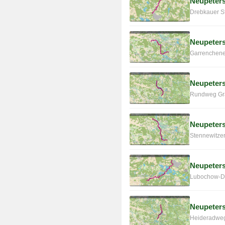
Neupeters
Drebkauer St
Neupeters
Garrenchener
Neupeter
Rundweg Grä
Neupeter
Stennewitzer
Neupeters
Lubochow-Do
Neupeters
Heideradweg