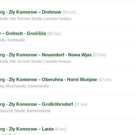
erg - Zły Komorow – Drehnow
(59 km)
raße, Alte Sornoer Straße, Laubster Ausbau
 – Grötsch - Groźišćo
(66 km)
aße, Dorfstraße
rg - Zły Komorow – Neuendorf - Nowa Wjas
(57 km)
raße, Alte Sornoer Straße, Laubster Ausbau
rg - Zły Komorow – Oberuhna - Horni Wunjow
(57 km)
g, Muschelwitz, Gartenstraße
rg - Zły Komorow – Großröhrsdorf
(57 km)
ippsche Straße, Bahnhofstraße
rg - Zły Komorow – Lauta
(8 km)