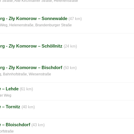
r Straße, Alte Kirchhainer Straße, Helenenstraße
rg - Zły Komorow – Sonnewalde
(47 km)
 Weg, Helenenstraße, Brandenburger Straße
rg - Zły Komorow – Schöllnitz
(24 km)
rg - Zły Komorow – Bischdorf
(50 km)
g, Bahnhofstraße, Wiesenstraße
w – Lehde
(61 km)
uer Weg
 – Tornitz
(40 km)
 – Bloischdorf
(43 km)
orfstraße