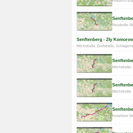
Friedrich-En
Senftenbe
Neudorfer We
Senftenberg - Zły Komorow
Milchstraße, Dorfstraße, Schlägen
Senftenbe
Milchstraße,
Senftenbe
Milchstraße,
Senftenbe
Koselitzer 