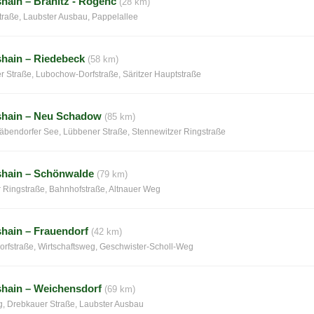
hain – Branitz - Rogeńc
(28 km)
raße, Laubster Ausbau, Pappelallee
hain – Riedebeck
(58 km)
 Straße, Lubochow-Dorfstraße, Säritzer Hauptstraße
shain – Neu Schadow
(85 km)
bendorfer See, Lübbener Straße, Stennewitzer Ringstraße
shain – Schönwalde
(79 km)
 Ringstraße, Bahnhofstraße, Altnauer Weg
hain – Frauendorf
(42 km)
rfstraße, Wirtschaftsweg, Geschwister-Scholl-Weg
hain – Weichensdorf
(69 km)
, Drebkauer Straße, Laubster Ausbau