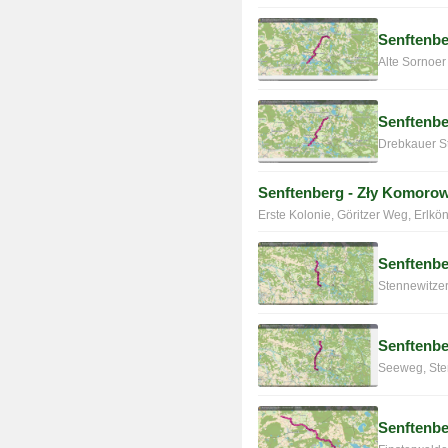
Senftenbe
Alte Sornoer
Senftenbe
Drebkauer St
Senftenberg - Zły Komoro
Erste Kolonie, Göritzer Weg, Erlk
Senftenbe
Stennewitzer
Senftenbe
Seeweg, Ste
Senftenbe