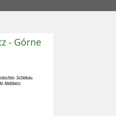
z - Górne
räschen
,
Schipkau
,
ld
,
Altdöbern