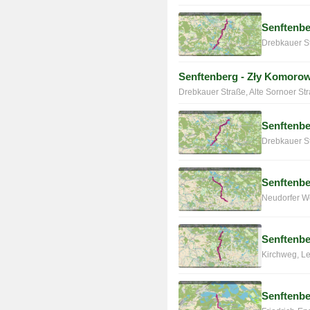
Senftenb
Drebkauer St
Senftenberg - Zły Komorow
Drebkauer Straße, Alte Sornoer Str
Senftenbe
Drebkauer St
Senftenbe
Neudorfer We
Senftenbe
Kirchweg, Le
Senftenbe