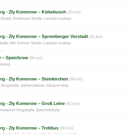
rg - Zły Komorow – Kiekebusch
(43 km)
 Straße, Drebkauer Straße, Laubster Ausbau
rg - Zły Komorow – Spremberger Vorstadt
(41 km)
raße, Alte Sornoer Straße, Laubster Ausbau
w – Speichrow
(94 km)
önigweg
rg - Zły Komorow – Steinkirchen
(68 km)
 Ringstraße, Bahnhofstraße, Altnauer Weg
rg - Zły Komorow – Groß Leine
(82 km)
nnewitzer Ringstraße, Bahnhofstraße
rg - Zły Komorow – Trebbus
(56 km)