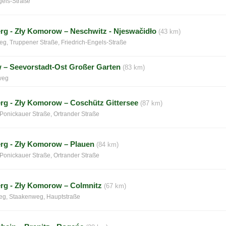
gels-Straße
rg - Zły Komorow – Neschwitz - Njeswačidło
(43 km)
g, Truppener Straße, Friedrich-Engels-Straße
 – Seevorstadt-Ost Großer Garten
(83 km)
weg
rg - Zły Komorow – Coschütz Gittersee
(87 km)
 Ponickauer Straße, Ortrander Straße
rg - Zły Komorow – Plauen
(84 km)
 Ponickauer Straße, Ortrander Straße
rg - Zły Komorow – Colmnitz
(67 km)
Weg, Staakenweg, Hauptstraße