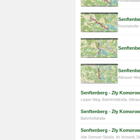
Finsterwalde
Senftenbe
Ponnsdorfer
Senftenbe
Senftenbe
Altnauer We
Senftenberg - Zły Komoro
Leiper Weg, Bahnhofstraße, Altna
Senftenberg - Zły Komorow
Bahnhofstraße
Senftenberg - Zły Komorow
Alte Sornoer Straße, Im Vorwerk, D