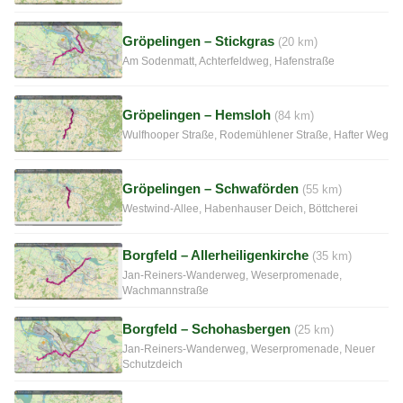
Gröpelingen – Stickgras
(20 km)
Am Sodenmatt, Achterfeldweg, Hafenstraße
Gröpelingen – Hemsloh
(84 km)
Wulfhooper Straße, Rodemühlener Straße, Hafter Weg
Gröpelingen – Schwaförden
(55 km)
Westwind-Allee, Habenhauser Deich, Böttcherei
Borgfeld – Allerheiligenkirche
(35 km)
Jan-Reiners-Wanderweg, Weserpromenade,
Wachmannstraße
Borgfeld – Schohasbergen
(25 km)
Jan-Reiners-Wanderweg, Weserpromenade, Neuer
Schutzdeich