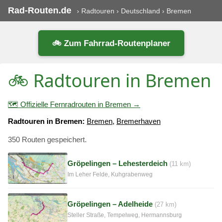
Rad-Routen.de
›
Radtouren
›
Deutschland
›
Bremen
🚲 Zum Fahrrad-Routenplaner
🚲 Radtouren in Bremen
🗺️ Offizielle Fernradrouten in Bremen →
Radtouren in Bremen:
Bremen
,
Bremerhaven
350 Routen gespeichert.
Gröpelingen – Lehesterdeich
(11 km)
Im Leher Felde, Kuhgrabenweg
Gröpelingen – Adelheide
(27 km)
Steller Straße, Tempelweg, Hermannsburg