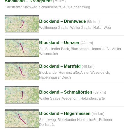
Blockland – Drangstedt
(75 km)
Garlstedter Kirchweg, Schleusenstraße, Kleinbahnweg
Blockland – Drentwede
(65 km)
Wulfhooper Straße, Waller Straße, Hafter Weg
Blockland – Uenzen
(44 km)
Am Süstedter Bach, Blocklander Hemmstraße, Arster
Weserdeich
Blockland – Martfeld
(48 km)
Blocklander Hemmstraße, Arster Weserdeich,
Habenhauser Deich
Blockland – Schmalförden
(59 km)
Waller Straße, Wedehorn, Holunderstraße
Blockland – Hilgermissen
(55 km)
Streekweg, Blocklander Hemmstraße, Bollener
Dorfstraße