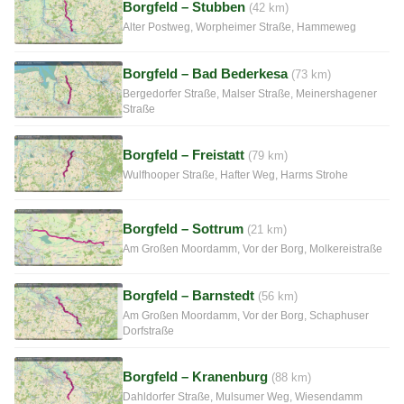
Borgfeld – Stubben
(42 km)
Alter Postweg, Worpheimer Straße, Hammeweg
Borgfeld – Bad Bederkesa
(73 km)
Bergedorfer Straße, Malser Straße, Meinershagener
Straße
Borgfeld – Freistatt
(79 km)
Wulfhooper Straße, Hafter Weg, Harms Strohe
Borgfeld – Sottrum
(21 km)
Am Großen Moordamm, Vor der Borg, Molkereistraße
Borgfeld – Barnstedt
(56 km)
Am Großen Moordamm, Vor der Borg, Schaphuser
Dorfstraße
Borgfeld – Kranenburg
(88 km)
Dahldorfer Straße, Mulsumer Weg, Wiesendamm