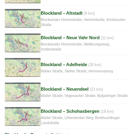
Blockland – Altstadt
(9 km)
Blocklander Hemmstraße, Hemmstraße, Innsbrucker
Straße
Blockland – Neue Vahr Nord
(11 km)
Blocklander Hemmstraße, Wetterungsweg,
Achterstraße
Blockland – Adelheide
(30 km)
Waller Straße, Steller Straße, Hermannsburg
Blockland – Neuendeel
(21 km)
Waller Straße, Vegesacker Straße, Butjadinger Straße
Blockland – Schohasbergen
(19 km)
Waller Straße, Uhlenbroker Weg, Brokhuchtinger
Landstraße