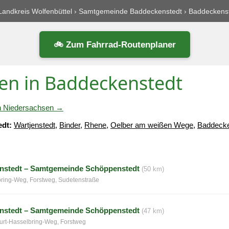
Landkreis Wolfenbüttel
›
Samtgemeinde Baddeckenstedt
›
Baddeckens
🚲 Zum Fahrrad-Routenplaner
en in Baddeckenstedt
 in Niedersachsen →
edt:
Wartjenstedt
,
Binder
,
Rhene
,
Oelber am weißen Wege
,
Baddecke
nstedt – Samtgemeinde Schöppenstedt
(50 km)
bring-Weg, Forstweg, Sudetenstraße
nstedt – Samtgemeinde Schöppenstedt
(47 km)
urt-Hasselbring-Weg, Forstweg