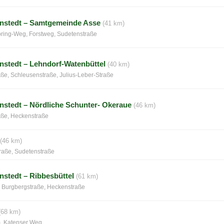
nstedt – Samtgemeinde Asse
(41 km)
bring-Weg, Forstweg, Sudetenstraße
stedt – Lehndorf-Watenbüttel
(40 km)
ße, Schleusenstraße, Julius-Leber-Straße
stedt – Nördliche Schunter- Okeraue
(46 km)
aße, Heckenstraße
(46 km)
raße, Sudetenstraße
stedt – Ribbesbüttel
(61 km)
, Burgbergstraße, Heckenstraße
(68 km)
m, Katenser Weg