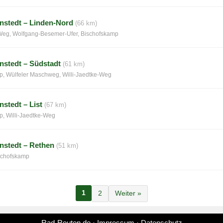
stedt – Linden-Nord
(66 km)
-Weg, Wolfgang-Besemer-Ufer, Bischofskamp
stedt – Südstadt
(61 km)
p, Wülfeler Maschweg, Willi-Jaedtke-Weg
stedt – List
(67 km)
p, Willi-Jaedtke-Weg
nstedt – Rethen
(51 km)
schofskamp
1
2
Weiter »
Rad-Routen.de
·
Impressum
·
Datenschutz