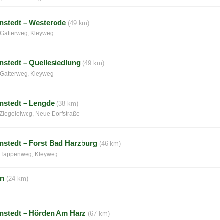
nstedt – Westerode
(49 km)
Gatterweg, Kleyweg
stedt – Quellesiedlung
(49 km)
Gatterweg, Kleyweg
nstedt – Lengde
(38 km)
 Ziegeleiweg, Neue Dorfstraße
stedt – Forst Bad Harzburg
(46 km)
, Tappenweg, Kleyweg
en
(24 km)
nstedt – Hörden Am Harz
(67 km)