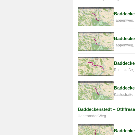
Baddecke
Tappenweg, 
Baddecken
Tappenweg, 
Baddecke
Rottestraße,
Baddecken
Kästestraße
Baddeckenstedt – Othfres
Hohenroder Weg
Baddecke