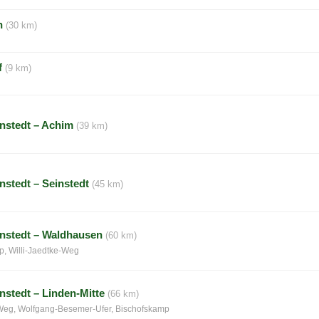
n
(30 km)
f
(9 km)
nstedt – Achim
(39 km)
stedt – Seinstedt
(45 km)
nstedt – Waldhausen
(60 km)
p, Willi-Jaedtke-Weg
stedt – Linden-Mitte
(66 km)
-Weg, Wolfgang-Besemer-Ufer, Bischofskamp