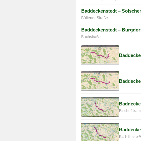
Baddeckenstedt – Solsche
Bültener Straße
Baddeckenstedt – Burgdor
Bachstraße
Baddecke
Baddecken
Baddecke
Bischofskam
Baddecken
Karl-Thiele