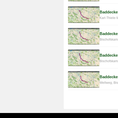
Baddecken
Karl-Thiele
Baddecken
Bischofskam
Baddecken
Bischofskam
Baddecke
Wellweg, Bi