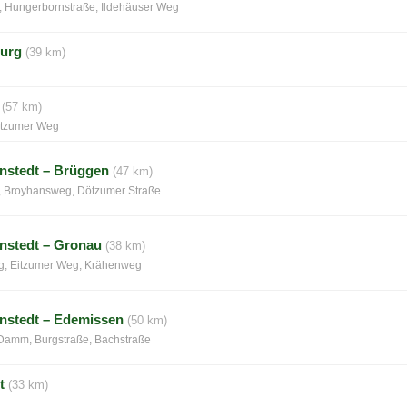
, Hungerbornstraße, Ildehäuser Weg
burg
(39 km)
(57 km)
itzumer Weg
nstedt – Brüggen
(47 km)
Broyhansweg, Dötzumer Straße
nstedt – Gronau
(38 km)
, Eitzumer Weg, Krähenweg
nstedt – Edemissen
(50 km)
amm, Burgstraße, Bachstraße
t
(33 km)