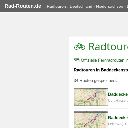
Rad-Routen.de
›
Radtouren
›
Deutschland
›
Niedersachsen
›
🚲 Radtour
🗺️ Offizielle Fernradrouten
Radtouren in Baddeckenst
34 Routen gespeichert.
Baddecke
Curt-Hassel
Baddecke
Leiterweg, C