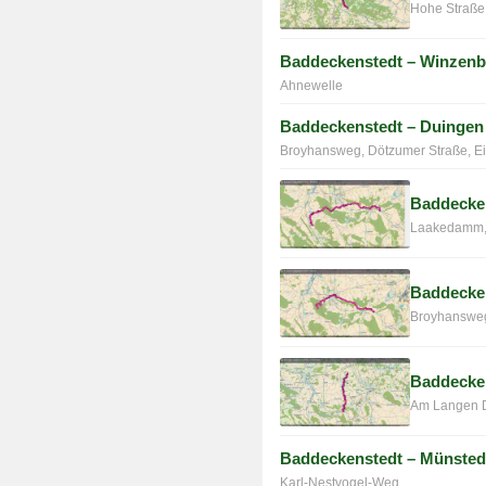
Hohe Straße
Baddeckenstedt – Winzen
Ahnewelle
Baddeckenstedt – Duingen
Broyhansweg, Dötzumer Straße, E
Baddecke
Laakedamm, 
Baddecke
Broyhansweg
Baddecke
Am Langen D
Baddeckenstedt – Münsted
Karl-Nestvogel-Weg