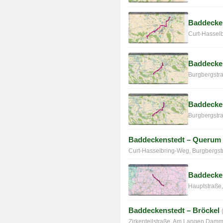
Baddecke
Curt-Hassel
Baddecken
Burgbergstra
Baddecken
Burgbergstr
Baddeckenstedt – Querum
Curt-Hasselbring-Weg, Burgbergst
Baddecken
Hauptstraße
Baddeckenstedt – Bröckel
Zirkenteilstraße, Am Langen Dam