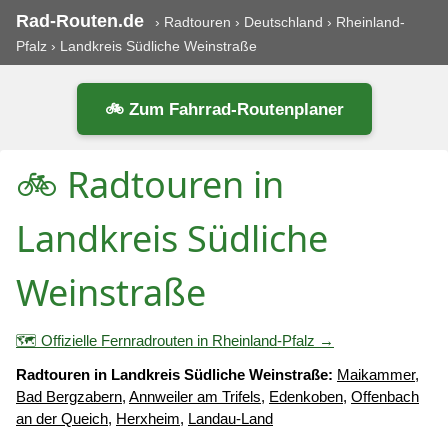
Rad-Routen.de
›
Radtouren
›
Deutschland
›
Rheinland-
Pfalz
›
Landkreis Südliche Weinstraße
🚲 Zum Fahrrad-Routenplaner
🚲 Radtouren in
Landkreis Südliche
Weinstraße
🗺️ Offizielle Fernradrouten in Rheinland-Pfalz →
Radtouren in Landkreis Südliche Weinstraße:
Maikammer
,
Bad Bergzabern
,
Annweiler am Trifels
,
Edenkoben
,
Offenbach
an der Queich
,
Herxheim
,
Landau-Land