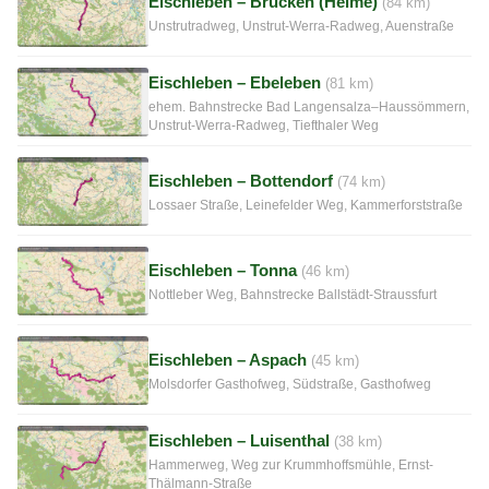
Eischleben – Brücken (Helme)
(84 km)
Unstrutradweg, Unstrut-Werra-Radweg, Auenstraße
Eischleben – Ebeleben
(81 km)
ehem. Bahnstrecke Bad Langensalza–Haussömmern,
Unstrut-Werra-Radweg, Tiefthaler Weg
Eischleben – Bottendorf
(74 km)
Lossaer Straße, Leinefelder Weg, Kammerforststraße
Eischleben – Tonna
(46 km)
Nottleber Weg, Bahnstrecke Ballstädt-Straussfurt
Eischleben – Aspach
(45 km)
Molsdorfer Gasthofweg, Südstraße, Gasthofweg
Eischleben – Luisenthal
(38 km)
Hammerweg, Weg zur Krummhoffsmühle, Ernst-
Thälmann-Straße