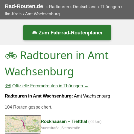
Rad-Routen.de
›
Radtouren
›
Deutschland
›
Thüringen
›
Ilm-Kreis
›
Amt Wachsenburg
🚲 Zum Fahrrad-Routenplaner
🚲 Radtouren in Amt
Wachsenburg
🗺️ Offizielle Fernradrouten in Thüringen →
Radtouren in Amt Wachsenburg:
Amt Wachsenburg
104 Routen gespeichert.
Rockhausen – Tiefthal
(23 km)
Auenstraße, Sternstraße