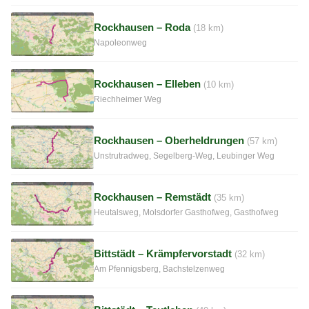
Rockhausen – Roda
(18 km)
Napoleonweg
Rockhausen – Elleben
(10 km)
Riechheimer Weg
Rockhausen – Oberheldrungen
(57 km)
Unstrutradweg, Segelberg-Weg, Leubinger Weg
Rockhausen – Remstädt
(35 km)
Heutalsweg, Molsdorfer Gasthofweg, Gasthofweg
Bittstädt – Krämpfervorstadt
(32 km)
Am Pfennigsberg, Bachstelzenweg