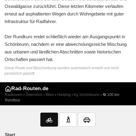
Oswaldgasse zurückführt. Diese letzten Kilometer verlaufen
erneut auf asphaltierten Wegen durch Wohngebiete mit guter
Infrastruktur für Radfahrer.
Der Rundkurs endet schließlich wieder am Ausgangspunkt in
Schönbrunn, nachdem er eine abwechslungsreiche Mischung
aus urbanen und ländlichen Abschnitten sowie historischen
Ortschaften passiert hat.
Diese Route und Beschreibung wurden automatisch erstellt und nicht
persönlich geprüft.
Rad-Routen.de
Radtouren
›
Österreich
›
Wien
›
Hietzing
›
Kg Schönbrunn
› 🔄 100 km
Rundtour
Start