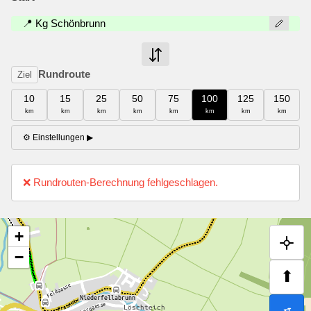
📍 Kg Schönbrunn
Rundroute
Ziel
10
15
25
50
75
100
125
150
km
km
km
km
km
km
km
km
⚙ Einstellungen
▶
❌ Rundrouten-Berechnung fehlgeschlagen.
+
−
⬆