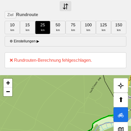
Rundroute
Ziel
10
15
25
50
75
100
125
150
km
km
km
km
km
km
km
km
⚙ Einstellungen
▶
❌ Rundrouten-Berechnung fehlgeschlagen.
+
−
⬆