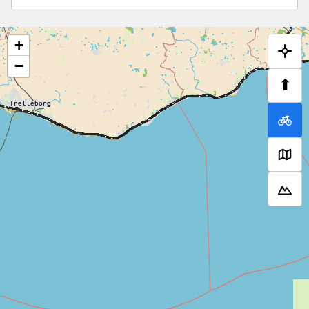
+
−
⬆