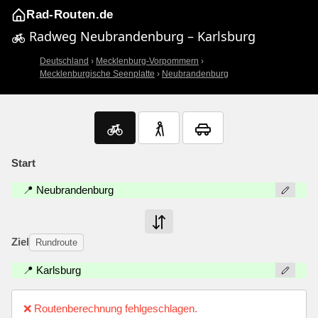
Rad-Routen.de
Radweg Neubrandenburg – Karlsburg
Deutschland
›
Mecklenburg-Vorpommern
›
Mecklenburgische Seenplatte
›
Neubrandenburg
Start
📍 Neubrandenburg
Ziel
Rundroute
📍 Karlsburg
❌ Routenberechnung fehlgeschlagen.