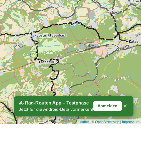
🚴 Rad-Routen App – Testphase
×
Anmelden
Jetzt für die Android-Beta vormerken!
Leaflet
| ©
OpenStreetMap
|
Impressum