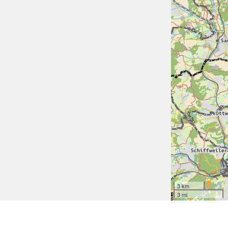
3 km
3 mi
🚲 Radtouren in Rheinland-Pfalz