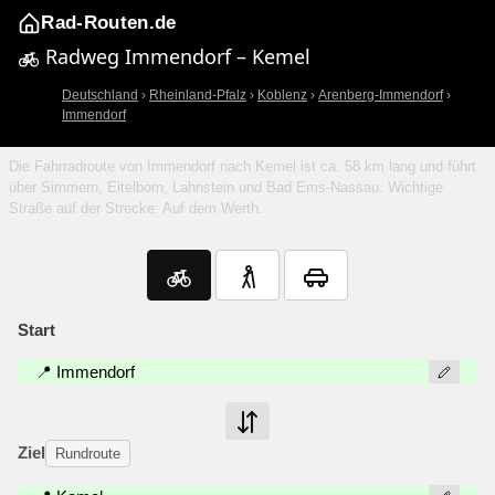
Rad-Routen.de
Radweg Immendorf – Kemel
Deutschland
›
Rheinland-Pfalz
›
Koblenz
›
Arenberg-Immendorf
›
Immendorf
Die Fahrradroute von Immendorf nach Kemel ist ca. 58 km lang und führt
über Simmern, Eitelborn, Lahnstein und Bad Ems-Nassau. Wichtige
Straße auf der Strecke: Auf dem Werth.
Start
📍 Immendorf
Ziel
Rundroute