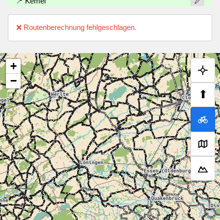
📍 Kemel
❌ Routenberechnung fehlgeschlagen.
+
−
⬆