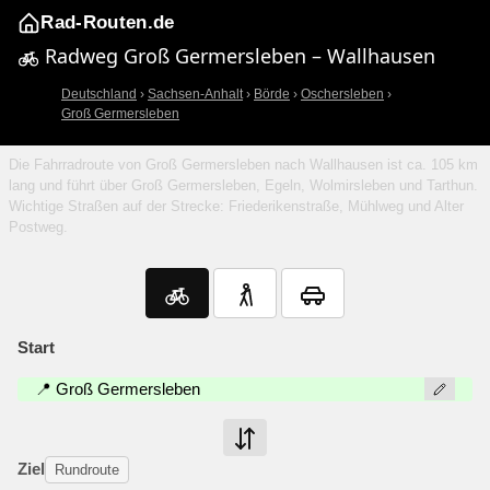
Rad-Routen.de
Radweg Groß Germersleben – Wallhausen
Deutschland
›
Sachsen-Anhalt
›
Börde
›
Oschersleben
›
Groß Germersleben
Die Fahrradroute von Groß Germersleben nach Wallhausen ist ca. 105 km
lang und führt über Groß Germersleben, Egeln, Wolmirsleben und Tarthun.
Wichtige Straßen auf der Strecke: Friederikenstraße, Mühlweg und Alter
Postweg.
Start
📍 Groß Germersleben
Ziel
Rundroute