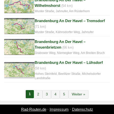
Wilhelmshorst
(54 km)
Wuster Straße, Jahnufer, Am Rüsterhorn
Brandenburg An Der Havel – Tremsdorf
(71 km)
Wuster Straße, Kähnsdorfer Weg, Jahnufer
Brandenburg An Der Havel –
Treuenbrietzen
(66 km)
Grabower Weg, Niemegker Weg, Am Breiten Bruch
Brandenburg An Der Havel – Lühsdorf
(58 km)
Hohes Steinfeld, Beelitzer Straße, Michelsdorfer
Landstraße
1
2
3
4
5
Weiter »
Rad-Routen.de
·
Impressum
·
Datenschutz