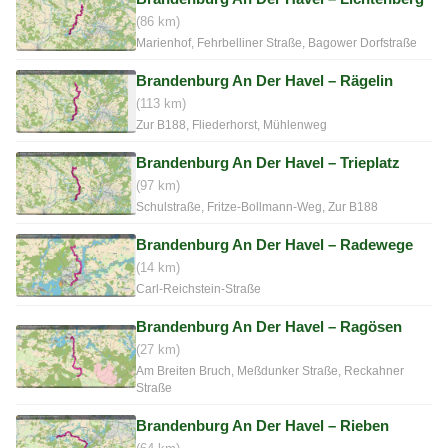
(86 km)
Marienhof, Fehrbelliner Straße, Bagower Dorfstraße
Brandenburg An Der Havel – Rägelin
(113 km)
Zur B188, Fliederhorst, Mühlenweg
Brandenburg An Der Havel – Trieplatz
(97 km)
Schulstraße, Fritze-Bollmann-Weg, Zur B188
Brandenburg An Der Havel – Radewege
(14 km)
Carl-Reichstein-Straße
Brandenburg An Der Havel – Ragösen
(27 km)
Am Breiten Bruch, Meßdunker Straße, Reckahner
Straße
Brandenburg An Der Havel – Rieben