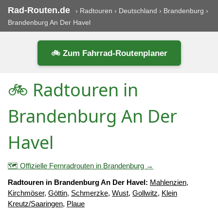
Rad-Routen.de
›
Radtouren
›
Deutschland
›
Brandenburg
›
Brandenburg An Der Havel
🚲 Zum Fahrrad-Routenplaner
🚲 Radtouren in
Brandenburg An Der
Havel
🗺️ Offizielle Fernradrouten in Brandenburg →
Radtouren in Brandenburg An Der Havel:
Mahlenzien
,
Kirchmöser
,
Göttin
,
Schmerzke
,
Wust
,
Gollwitz
,
Klein
Kreutz/Saaringen
,
Plaue