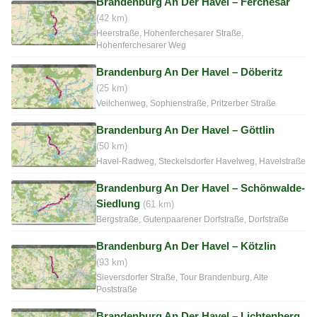
Brandenburg An Der Havel – Ferchesar
(42 km)
Heerstraße, Hohenferchesarer Straße,
Hohenferchesarer Weg
Brandenburg An Der Havel – Döberitz
(25 km)
Veilchenweg, Sophienstraße, Pritzerber Straße
Brandenburg An Der Havel – Göttlin
(50 km)
Havel-Radweg, Steckelsdorfer Havelweg, Havelstraße
Brandenburg An Der Havel – Schönwalde-
Siedlung
(61 km)
Bergstraße, Gutenpaarener Dorfstraße, Dorfstraße
Brandenburg An Der Havel – Kötzlin
(93 km)
Sieversdorfer Straße, Tour Brandenburg, Alte
Poststraße
Brandenburg An Der Havel – Lichtenberg