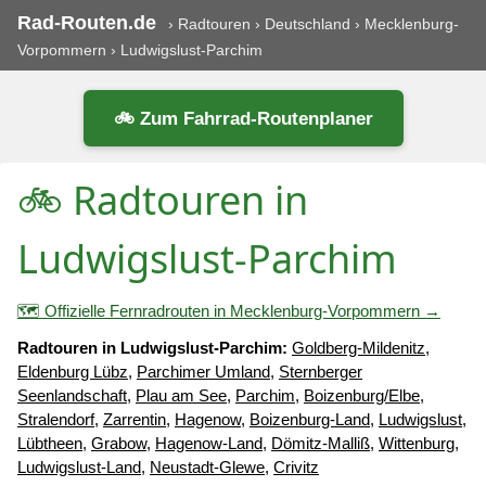
Rad-Routen.de
›
Radtouren
›
Deutschland
›
Mecklenburg-
Vorpommern
›
Ludwigslust-Parchim
🚲 Zum Fahrrad-Routenplaner
🚲 Radtouren in
Ludwigslust-Parchim
🗺️ Offizielle Fernradrouten in Mecklenburg-Vorpommern →
Radtouren in Ludwigslust-Parchim:
Goldberg-Mildenitz
,
Eldenburg Lübz
,
Parchimer Umland
,
Sternberger
Seenlandschaft
,
Plau am See
,
Parchim
,
Boizenburg/Elbe
,
Stralendorf
,
Zarrentin
,
Hagenow
,
Boizenburg-Land
,
Ludwigslust
,
Lübtheen
,
Grabow
,
Hagenow-Land
,
Dömitz-Malliß
,
Wittenburg
,
Ludwigslust-Land
,
Neustadt-Glewe
,
Crivitz