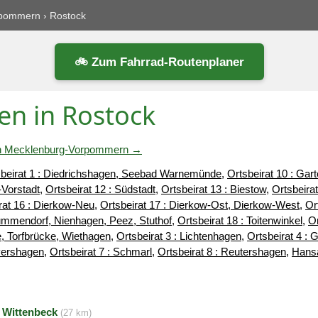
rpommern
›
Rostock
🚲 Zum Fahrrad-Routenplaner
en in Rostock
n in Mecklenburg-Vorpommern →
sbeirat 1 : Diedrichshagen, Seebad Warnemünde
,
Ortsbeirat 10 : Gar
-Vorstadt
,
Ortsbeirat 12 : Südstadt
,
Ortsbeirat 13 : Biestow
,
Ortsbeirat
rat 16 : Dierkow-Neu
,
Ortsbeirat 17 : Dierkow-Ost, Dierkow-West
,
Or
rummendorf, Nienhagen, Peez, Stuthof
,
Ortsbeirat 18 : Toitenwinkel
,
Or
, Torfbrücke, Wiethagen
,
Ortsbeirat 3 : Lichtenhagen
,
Ortsbeirat 4 : 
Evershagen
,
Ortsbeirat 7 : Schmarl
,
Ortsbeirat 8 : Reutershagen
,
Hansa
 Wittenbeck
(27 km)