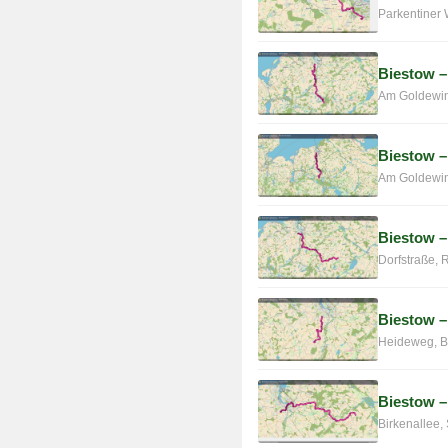
Parkentiner
Biestow –
Am Goldewin,
Biestow 
Am Goldewin
Biestow –
Dorfstraße, 
Biestow 
Heideweg, B
Biestow 
Birkenallee,