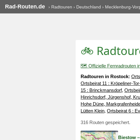
Rad-Routen.de
›
Radtouren
›
Deutschland
›
Mecklenburg-Vo
🚲 Radtour
🗺️ Offizielle Fernradroute
Radtouren in Rostock:
Ort
Ortsbeirat 11 : Kröpeliner-Tor
15 : Brinckmansdorf
,
Ortsbei
Hinrichsdorf, Jürgenshof, K
Hohe Düne, Markgrafenheide
Lütten Klein
,
Ortsbeirat 6 : 
316 Routen gespeichert.
Biestow –