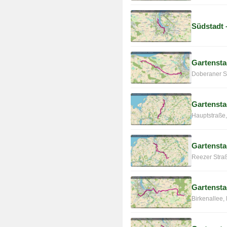
Südstadt 
Gartensta
Doberaner S
Gartensta
Hauptstraße,
Gartensta
Reezer Stra
Gartensta
Birkenallee,