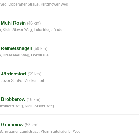
 Weg, Doberaner Straße, Kritzmower Weg
 Mühl Rosin
(46 km)
 Klein Stover Weg, Industriegelände
– Reimershagen
(60 km)
, Breesener Weg, Dorfstraße
 Jördenstorf
(69 km)
Reezer Straße, Mückendorf
– Bröbberow
(16 km)
iestower Weg, Klein Stover Weg
– Grammow
(53 km)
 Schwaaner Landstraße, Klein Bartelsdorfer Weg