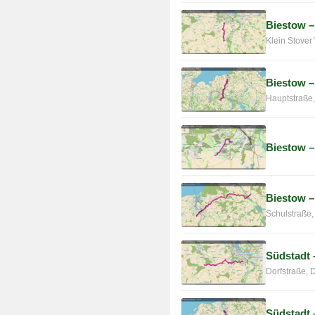
Biestow 
Klein Stove
Biestow 
Hauptstraße,
Biestow –
Biestow 
Schulstraße,
Südstadt 
Dorfstraße,
Südstadt 