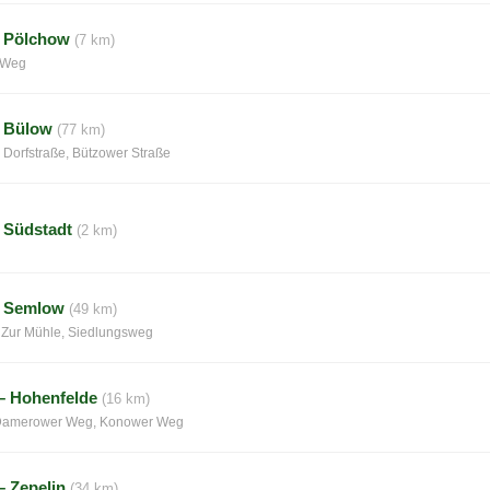
– Pölchow
(7 km)
r Weg
– Bülow
(77 km)
 Dorfstraße, Bützower Straße
 Südstadt
(2 km)
– Semlow
(49 km)
 Zur Mühle, Siedlungsweg
– Hohenfelde
(16 km)
 Damerower Weg, Konower Weg
– Zepelin
(34 km)