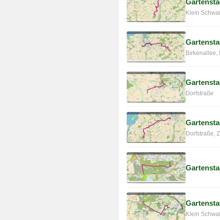
Gartensta
Klein Schwa
Gartensta
Birkenallee,
Gartensta
Dorfstraße
Gartensta
Dorfstraße,
Gartensta
Gartensta
Klein Schwa