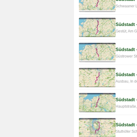
Schwaaner L
Südstadt 
Gestüt, Am G
Südstadt 
Güstrower St
Südstadt
Ausbau, In d
Südstadt 
Hauptstraße,
Südstadt 
Stuthöfer Sc