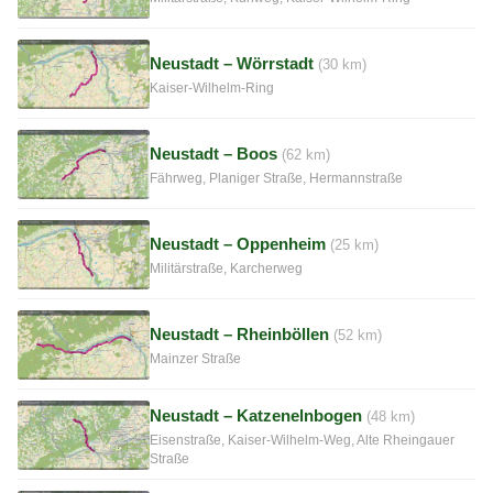
Neustadt – Wörrstadt
(30 km)
Kaiser-Wilhelm-Ring
Neustadt – Boos
(62 km)
Fährweg, Planiger Straße, Hermannstraße
Neustadt – Oppenheim
(25 km)
Militärstraße, Karcherweg
Neustadt – Rheinböllen
(52 km)
Mainzer Straße
Neustadt – Katzenelnbogen
(48 km)
Eisenstraße, Kaiser-Wilhelm-Weg, Alte Rheingauer
Straße