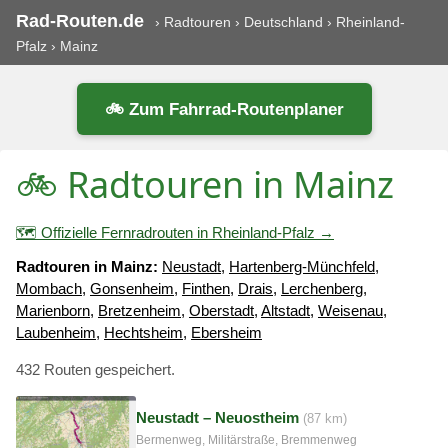
Rad-Routen.de
›
Radtouren
›
Deutschland
›
Rheinland-
Pfalz
›
Mainz
🚲 Zum Fahrrad-Routenplaner
🚲 Radtouren in Mainz
🗺️ Offizielle Fernradrouten in Rheinland-Pfalz →
Radtouren in Mainz:
Neustadt
,
Hartenberg-Münchfeld
,
Mombach
,
Gonsenheim
,
Finthen
,
Drais
,
Lerchenberg
,
Marienborn
,
Bretzenheim
,
Oberstadt
,
Altstadt
,
Weisenau
,
Laubenheim
,
Hechtsheim
,
Ebersheim
432 Routen gespeichert.
Neustadt – Neuostheim
(87 km)
Bermenweg, Militärstraße, Bremmenweg